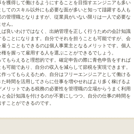
事を獲得して働けるようにすることを目指すエンジニアも多い
としてのスキル以外にも必要な面が多いと知って躊躇する人も
業の管理職となりますが、従業員がいない限りは一人で必要な
ません。
えば良いわけではなく、出納管理を正しく行うための会計知識
することになります。自分でそれを担うことも可能ですが、会
を雇うこともできるのは個人事業主となるメリットです。個人
全権を握って雇用する人を選ぶことができるでしょう。
ってもらえると理想的です。確定申告の際に青色申告をすれば
とも可能であり、自分の収入を減らして節税を実現できます。
に作ってもらえるため、自分はフリーエンジニアとして働ける
きた時間を活用してさらに仕事を増やせればより多く稼げるよ
デメリットである税務の必要性を管理職の立場からうまく利用
ると会計知識を付けるのが不要にしつつ、自分の仕事の時間を
出すことができるのです。